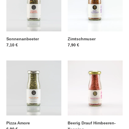
Sonnenanbeeter
Zimtschmuser
Normaler
7,10 €
Normaler
7,90 €
Preis
Preis
Pizza
Beerig
Amore
Drauf
Himbeeren-
Topping
Pizza Amore
Beerig Drauf Himbeeren-