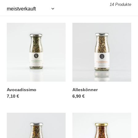
:
14 Produkte
Avocadissimo
Alleskönner
Avocadissimo
Alleskönner
Normaler
7,10 €
Normaler
6,90 €
Preis
Preis
Sonnenanbeeter
Zimtschmuser