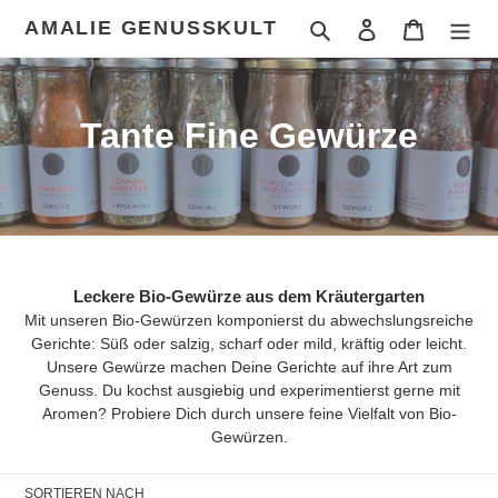
Direkt
AMALIE GENUSSKULT
Suchen
Einloggen
Warenkor
zum
Inhalt
K
Tante Fine Gewürze
a
t
e
g
Leckere Bio-Gewürze aus dem Kräutergarten
Mit unseren Bio-Gewürzen komponierst du abwechslungsreiche
o
Gerichte: Süß oder salzig, scharf oder mild, kräftig oder leicht.
Unsere Gewürze machen Deine Gerichte auf ihre Art zum
r
Genuss. Du kochst ausgiebig und experimentierst gerne mit
Aromen? Probiere Dich durch unsere feine Vielfalt von Bio-
i
Gewürzen.
e
SORTIEREN NACH